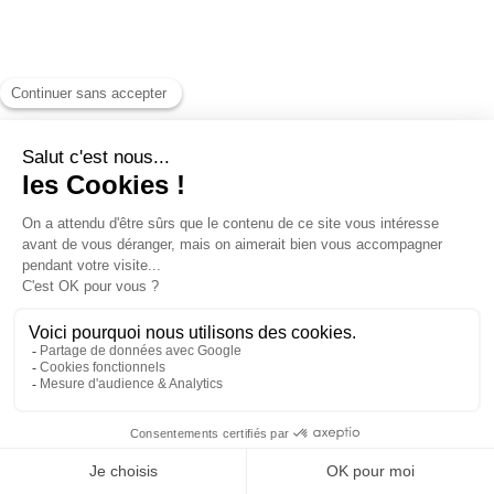
Contacts
ski@lansenvercors.fr
04 76 95 43 04
Moyens de paiement