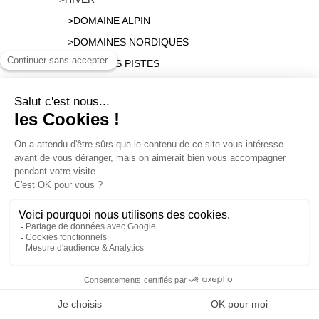
>DOMAINE ALPIN
>DOMAINES NORDIQUES
>PLAN DES PISTES
>SKI DE RANDO, RAQUETTES, LUGE
>TARIFS ET INFOS
>TARIFS ALPINS
>TARIFS NORDIC
>KEYCARD
>ACCES & NAVETTE
>INFOS LIVE
>WEBCAMS
>REINSURANCE LINE
>KEYCARD
>GRATUITES ET REDUCTIONS